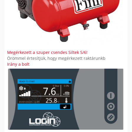
Megérkezett a szuper csendes Siltek S/6!
Örömmel értesítjük, hogy megérkezett raktárunkb
Irány a bolt