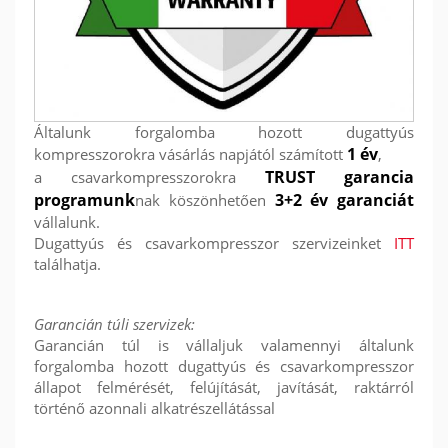
Általunk forgalomba hozott dugattyús
1 év
kompresszorokra vásárlás napjától számított
,
TRUST garancia
a csavarkompresszorokra
programunk
3+2 év garanciát
nak köszönhetően
vállalunk.
Dugattyús és csavarkompresszor szervizeinket
ITT
találhatja.
Garancián túli szervizek:
Garancián túl is vállaljuk valamennyi általunk
forgalomba hozott dugattyús és csavarkompresszor
állapot felmérését, felújítását, javítását, raktárról
történő azonnali alkatrészellátással