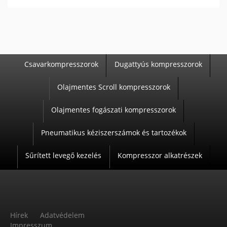
Csavarkompresszorok
Dugattyús kompresszorok
T
Olajmentes Scroll kompresszorok
E
R
Olajmentes fogászati kompresszorok
M
Pneumatikus kéziszerszámok és tartozékok
É
K
Sűrített levegő kezelés
Kompresszor alkatrészek
E
K
Hírek
Adatvédelem
Impresszum