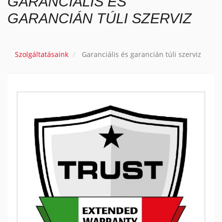
GARANCIÁLIS ÉS
c
i
GARANCIÁN TÚLI SZERVIZ
ó
á
t
k
Szolgáltatásaink
Garanciális és garancián túli szerviz
a
p
c
s
o
l
á
s
a